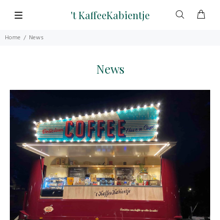
't KaffeeKabientje
Home
News
News